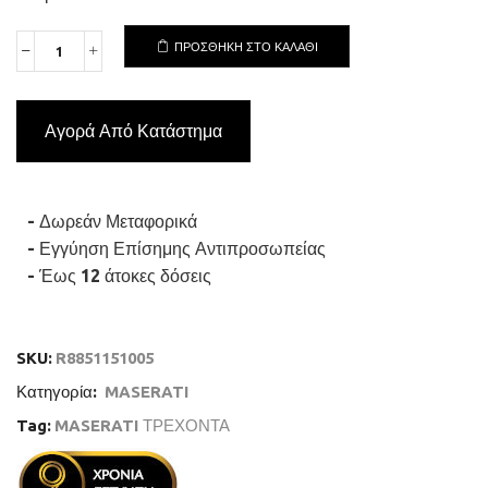
ΠΡΟΣΘΉΚΗ ΣΤΟ ΚΑΛΆΘΙ
MASERATI
ATTRAZIONE
R8851151005
Ανδρικό
Αγορά Από Κατάστημα
Ρολόι
Quartz
Ακριβείας
ποσότητα
- Δωρεάν Μεταφορικά
- Εγγύηση Επίσημης Αντιπροσωπείας
- Έως 12 άτοκες δόσεις
SKU:
R8851151005
Κατηγορία:
MASERATI
Tag:
MASERATI ΤΡΕΧΟΝΤΑ