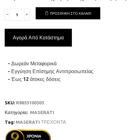
ΠΡΟΣΘΉΚΗ ΣΤΟ ΚΑΛΆΘΙ
MASERATI
COMPETIZIONE
R8853100505
Γυναικείο
Αγορά Από Κατάστημα
Ρολόι
Quartz
Ακριβείας
ποσότητα
- Δωρεάν Μεταφορικά
- Εγγύηση Επίσημης Αντιπροσωπείας
- Έως 12 άτοκες δόσεις
SKU:
R8853100505
Κατηγορία:
MASERATI
Tag:
MASERATI ΤΡΕΧΟΝΤΑ