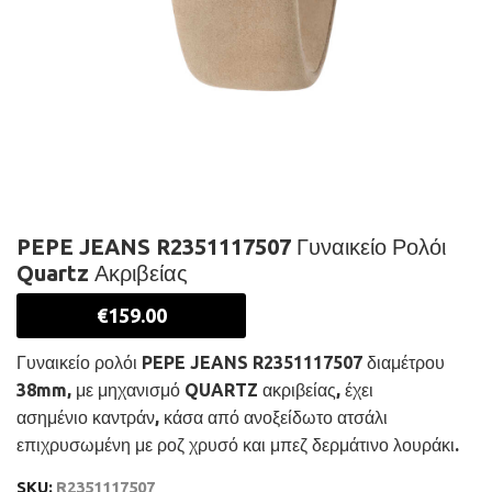
PEPE JEANS R2351117507 Γυναικείο Ρολόι
Quartz Ακριβείας
€
159.00
Γυναικείο ρολόι PEPE JEANS R2351117507 διαμέτρου
38mm, με μηχανισμό QUARTZ ακριβείας, έχει
ασημένιο καντράν, κάσα από ανοξείδωτο ατσάλι
επιχρυσωμένη με ροζ χρυσό και μπεζ δερμάτινο λουράκι.
SKU:
R2351117507