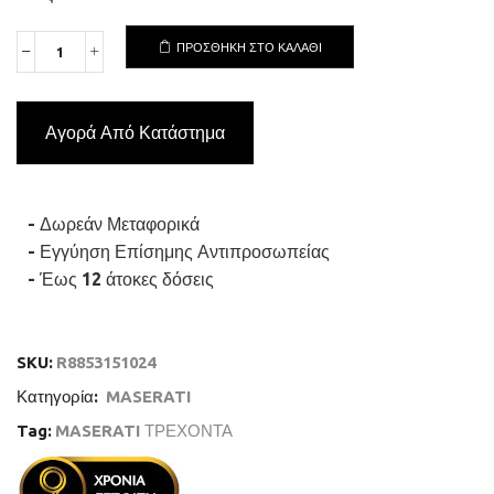
ΠΡΟΣΘΉΚΗ ΣΤΟ ΚΑΛΆΘΙ
MASERATI
ATTRAZIONE
R8853151024
Ανδρικό
Αγορά Από Κατάστημα
Ρολόι
Quartz
Multifuction
Ακριβείας
ποσότητα
- Δωρεάν Μεταφορικά
- Εγγύηση Επίσημης Αντιπροσωπείας
- Έως 12 άτοκες δόσεις
SKU:
R8853151024
Κατηγορία:
MASERATI
Tag:
MASERATI ΤΡΕΧΟΝΤΑ