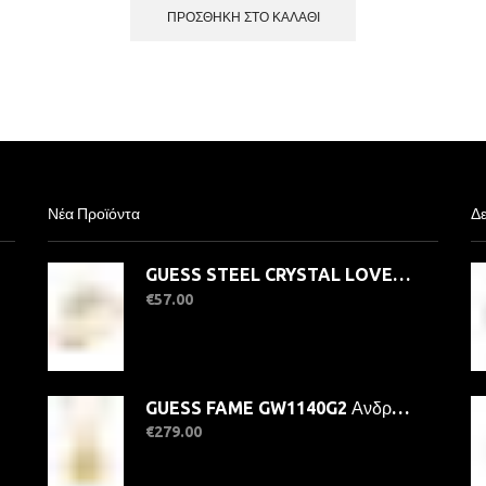
ΠΡΟΣΘΉΚΗ ΣΤΟ ΚΑΛΆΘΙ
Νέα Προϊόντα
Δε
GUESS STEEL CRYSTAL LOVE JUBR06363JWYG-No.56 Δαχτυλίδι Χρυσό Με Καρδιά
€
57.00
GUESS FAME GW1140G2 Ανδρικό Ρολόι Quatrz Ακριβείας
€
279.00