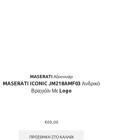
MASERATI Αξεσουάρ
MASERATI ICONIC JM218AMF03 Ανδρικό
Βραχιόλι Με Logo
MASER
€
69.00
ΠΡΟΣΘΉΚΗ ΣΤΟ ΚΑΛΆΘΙ