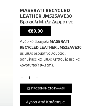
MASERATI RECYCLED
LEATHER JM525AVE30
Βραχιόλι Μπλε Δερμάτινο
€
89.00
Ανδρικό βραχιόλι MASERATI
RECYCLED LEATHER JM525AVE30
με μπλε δερμάτινο λουράκι,
ασημένιες και μπλε λεπτομέρειες και
λογότυπο(19+3cm).
MASERATI
RECYCLED
LEATHER
ΠΡΟΣΘΉΚΗ ΣΤΟ ΚΑΛΆΘΙ
JM525AVE30
Βραχιόλι
Αγορά Από Κατάστημα
Μπλε