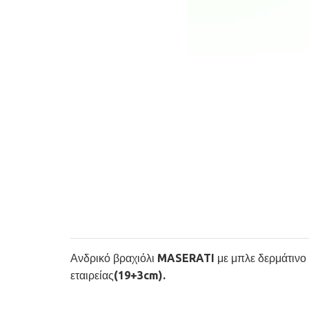
Ανδρικό βραχιόλι MASERATI με μπλε δερμάτινο λο
εταιρείας(19+3cm).