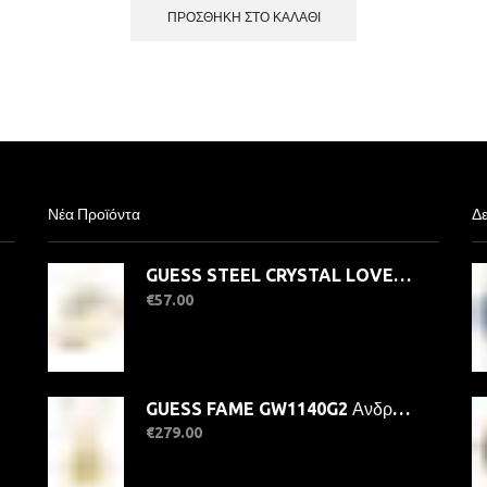
ΠΡΟΣΘΉΚΗ ΣΤΟ ΚΑΛΆΘΙ
Νέα Προϊόντα
Δε
GUESS STEEL CRYSTAL LOVE JUBR06363JWYG-No.56 Δαχτυλίδι Χρυσό Με Καρδιά
€
57.00
GUESS FAME GW1140G2 Ανδρικό Ρολόι Quatrz Ακριβείας
€
279.00