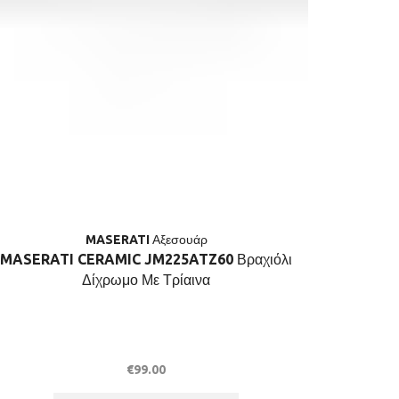
MASERATI Αξεσουάρ
MASERATI CERAMIC JM225ATZ60 Βραχιόλι
M
Δίχρωμο Με Τρίαινα
Μανικετό
€
99.00