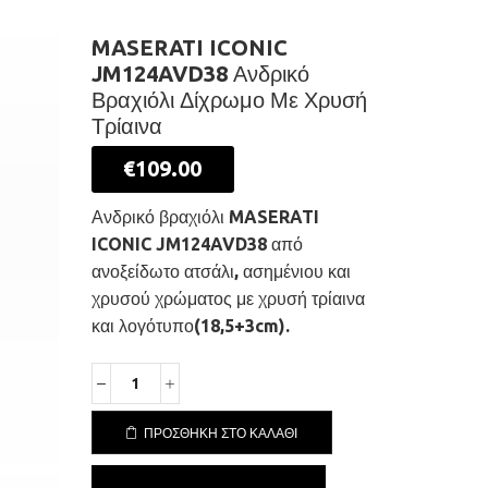
MASERATI ICONIC
JM124AVD38 Ανδρικό
Βραχιόλι Δίχρωμο Με Χρυσή
Τρίαινα
€
109.00
Ανδρικό βραχιόλι MASERATI
ICONIC JM124AVD38 από
ανοξείδωτο ατσάλι, ασημένιου και
χρυσού χρώματος με χρυσή τρίαινα
και λογότυπο(18,5+3cm).
MASERATI
ICONIC
JM124AVD38
ΠΡΟΣΘΉΚΗ ΣΤΟ ΚΑΛΆΘΙ
Ανδρικό
Βραχιόλι