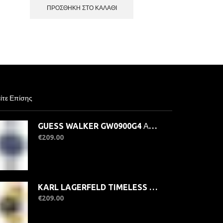
ΠΡΟΣΘΉΚΗ ΣΤΟ ΚΑΛΆΘΙ
ίτε Επίσης
GUESS WALKER GW0900G4 Ανδρικό Ρολόι Quartz Multi-Function
€
209.00
KARL LAGERFELD TIMELESS CODE R0553108503 Γυναικείο Ρολόι Quartz Ακριβείας
€
209.00