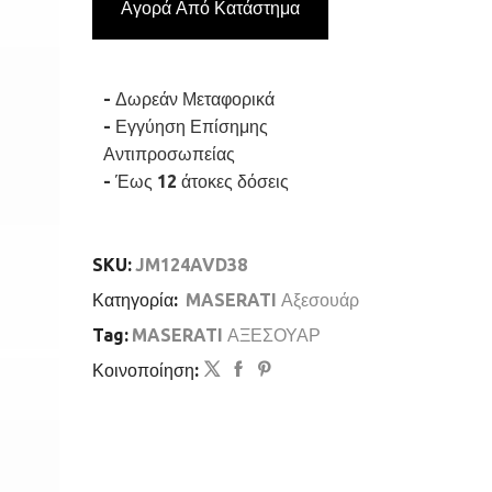
Αγορά Από Κατάστημα
Δίχρωμο
Με
Χρυσή
Τρίαινα
- Δωρεάν Μεταφορικά
ποσότητα
- Εγγύηση Επίσημης
Αντιπροσωπείας
- Έως 12 άτοκες δόσεις
SKU:
JM124AVD38
Κατηγορία:
MASERATI Αξεσουάρ
Tag:
MASERATI ΑΞΕΣΟΥΑΡ
Κοινοποίηση: