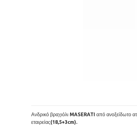
Ανδρικό βραχιόλι MASERATI από ανοξείδωτο ατσά
εταιρείας(18,5+3cm).