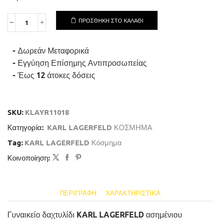
ΠΡΟΣΘΉΚΗ ΣΤΟ ΚΑΛΆΘΙ
KARL
LAGERFELD
PEARL
- Δωρεάν Μεταφορικά
KLAYR110-
No.18
- Εγγύηση Επίσημης Αντιπροσωπείας
Γυναικείο
- Έως 12 άτοκες δόσεις
Δαχτυλίδι
Ασημένιο
Με
Πέρλα
SKU:
KLAYR11018
Και
Λογότυπο
Κατηγορία:
KARL LAGERFELD ΚΟΣΜΗΜΑ
ποσότητα
Tag:
KARL LAGERFELD Κόσμημα
Κοινοποίηση:
ΠΕΡΙΓΡΑΦΉ
ΧΑΡΑΚΤΗΡΙΣΤΙΚΆ
Γυναικείο δαχτυλίδι KARL LAGERFELD ασημένιου