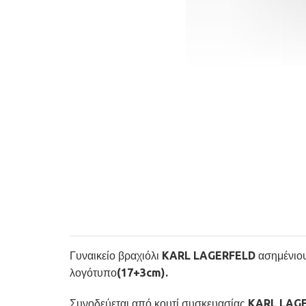
Γυναικείο βραχιόλι KARL LAGERFELD ασημένιου 
λογότυπο(17+3cm).
Συνοδεύεται από κουτί συσκευασίας KARL LA