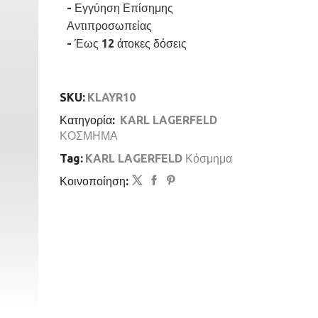
Ασημένιο
- Εγγύηση Επίσημης
Με
Αντιπροσωπείας
Πέρλες
- Έως 12 άτοκες δόσεις
Και
Λογότυπο
ποσότητα
SKU:
KLAYR10
Κατηγορία:
KARL LAGERFELD
ΚΟΣΜΗΜΑ
Tag:
KARL LAGERFELD Κόσμημα
Κοινοποίηση: