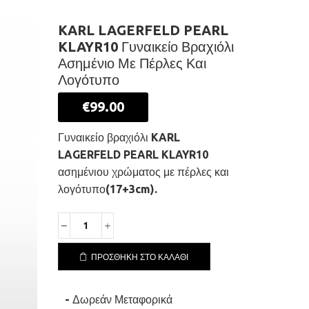
KARL LAGERFELD PEARL
KLAYR10 Γυναικείο Βραχιόλι
Ασημένιο Με Πέρλες Και
Λογότυπο
€
99.00
Γυναικείο βραχιόλι KARL
LAGERFELD PEARL KLAYR10
ασημένιου χρώματος με πέρλες και
λογότυπο(17+3cm).
KARL
LAGERFELD
PEARL
ΠΡΟΣΘΉΚΗ ΣΤΟ ΚΑΛΆΘΙ
KLAYR10
Γυναικείο
Βραχιόλι
- Δωρεάν Μεταφορικά