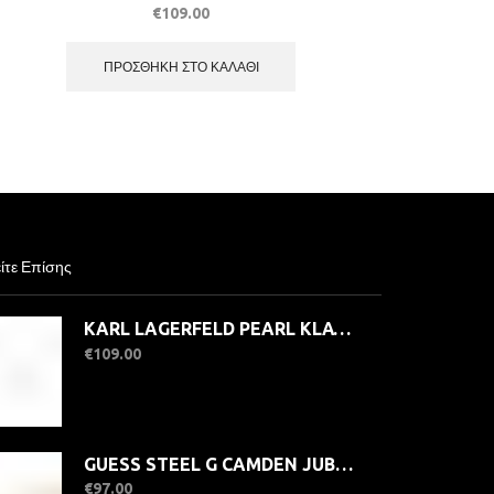
€
109.00
ΠΡΟΣΘΉΚΗ ΣΤΟ ΚΑΛΆΘΙ
ίτε Επίσης
KARL LAGERFELD PEARL KLAYR04 Γυναικείο Κολιέ Ασημένιο Με Σχέδιο
€
109.00
GUESS STEEL G CAMDEN JUBB06341JWYGL Βραχιόλι Χρυσό Με Λογότυπα Με Πέτρες
€
97.00