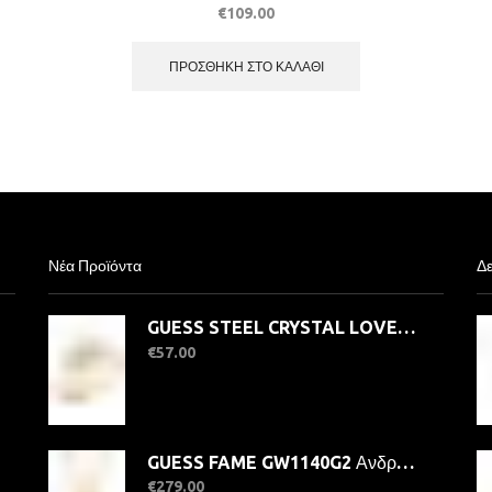
€
109.00
ΠΡΟΣΘΉΚΗ ΣΤΟ ΚΑΛΆΘΙ
Νέα Προϊόντα
Δε
GUESS STEEL CRYSTAL LOVE JUBR06363JWYG-No.56 Δαχτυλίδι Χρυσό Με Καρδιά
€
57.00
GUESS FAME GW1140G2 Ανδρικό Ρολόι Quatrz Ακριβείας
€
279.00