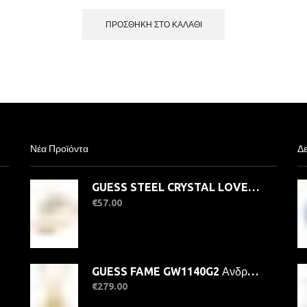
ΠΡΟΣΘΉΚΗ ΣΤΟ ΚΑΛΆΘΙ
Νέα Προϊόντα
Δε
GUESS STEEL CRYSTAL LOVE JUBR06363JWYG-No.56 Δαχτυλίδι Χρυσό Με Καρδιά
€
57.00
GUESS FAME GW1140G2 Ανδρικό Ρολόι Quatrz Ακριβείας
€
279.00