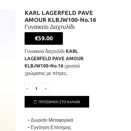
KARL LAGERFELD PAVE
AMOUR KLBJW100-No.16
Γυναικείο Δαχτυλίδι
€
59.00
Γυναικείο δαχτυλίδι KARL
LAGERFELD PAVE AMOUR
KLBJW100-No.16 χρυσού
χρώματος με πέτρες.
KARL
LAGERFELD
PAVE
ΠΡΟΣΘΉΚΗ ΣΤΟ ΚΑΛΆΘΙ
AMOUR
KLBJW100-
No.16
- Δωρεάν Μεταφορικά
Γυναικείο
- Εγγύηση Επίσημης
Δαχτυλίδι