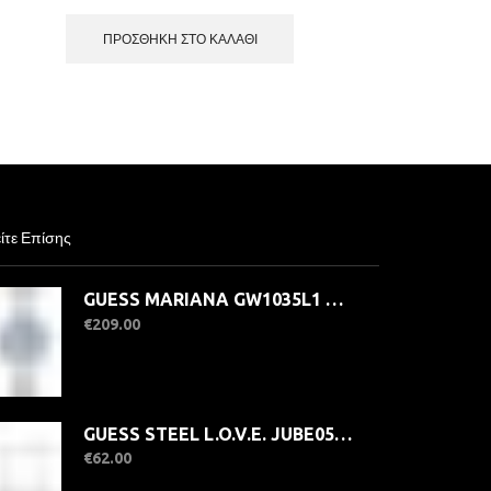
ΠΡΟΣΘΉΚΗ ΣΤΟ ΚΑΛΆΘΙ
ίτε Επίσης
GUESS MARIANA GW1035L1 Γυναικείο Ρολόι Quatrz Multifuction Ακριβείας
€
209.00
GUESS STEEL L.O.V.E. JUBE05462JWRHT/U Σκουλαρίκια Ασημένια Καρδιές Με Πέτρες
€
62.00