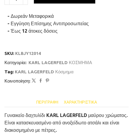
KARL
LAGERFELD
BOND
- Δωρεάν Μεταφορικά
PAVE
KLBJY120-
- Εγγύηση Επίσημης Αντιπροσωπείας
No.14
- Έως 12 άτοκες δόσεις
Γυναικείο
Δαχτυλίδι
Μαύρο
Με
SKU:
KLBJY12014
Πέτρες
ποσότητα
Κατηγορία:
KARL LAGERFELD ΚΟΣΜΗΜΑ
Tag:
KARL LAGERFELD Κόσμημα
Κοινοποίηση:
ΠΕΡΙΓΡΑΦΉ
ΧΑΡΑΚΤΗΡΙΣΤΙΚΆ
Γυναικείο δαχτυλίδι KARL LAGERFELD μαύρου χρώματος.
Είναι κατασκευασμένο από ανοξείδωτο ατσάλι και είναι
διακοσμημένο με πέτρες.