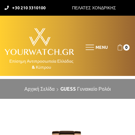
+30 210 3310100
ΠΕΛΑΤΕΣ ΧΟΝΔΡΙΚΗΣ
MENU
0
Αρχική Σελίδα
GUESS Γυναικείο Ρολόι