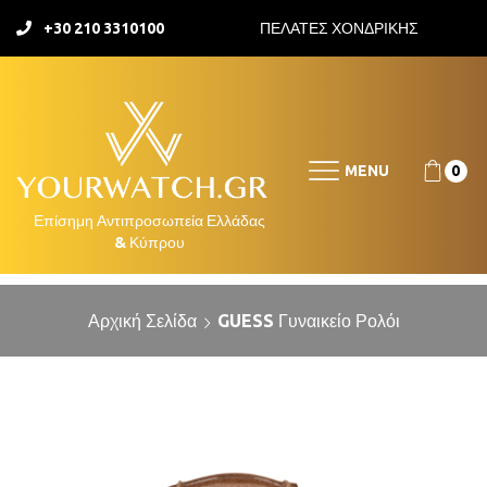
+30 210 3310100
ΠΕΛΑΤΕΣ ΧΟΝΔΡΙΚΗΣ
MENU
0
Αρχική Σελίδα
GUESS Γυναικείο Ρολόι