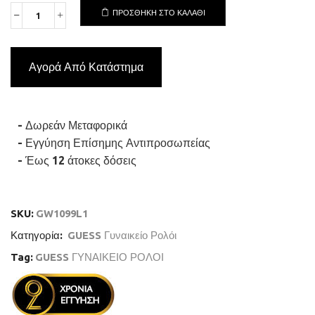
ΠΡΟΣΘΉΚΗ ΣΤΟ ΚΑΛΆΘΙ
GUESS
JADA
GW1099L1
Γυναικείο
Αγορά Από Κατάστημα
Ρολόι
Quartz
Ακριβείας
ποσότητα
- Δωρεάν Μεταφορικά
- Εγγύηση Επίσημης Αντιπροσωπείας
- Έως 12 άτοκες δόσεις
SKU:
GW1099L1
Κατηγορία:
GUESS Γυναικείο Ρολόι
Tag:
GUESS ΓΥΝΑΙΚΕΙΟ ΡΟΛΟΙ