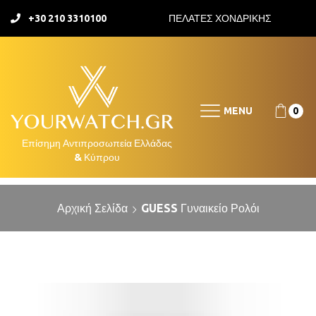
+30 210 3310100
ΠΕΛΑΤΕΣ ΧΟΝΔΡΙΚΗΣ
MENU
0
Αρχική Σελίδα
GUESS Γυναικείο Ρολόι