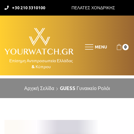
+30 210 3310100
ΠΕΛΑΤΕΣ ΧΟΝΔΡΙΚΗΣ
MENU
0
Αρχική Σελίδα
GUESS Γυναικείο Ρολόι