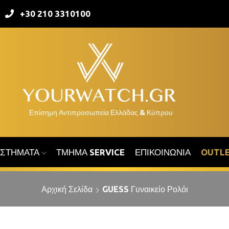
+30 210 3310100
ΑΣΤΉΜΑΤΑ
ΤΜΉΜΑ SERVICE
ΕΠΙΚΟΙΝΩΝΊΑ
OUTL
Αρχική Σελίδα
GUESS Γυναικείο Ρολόι