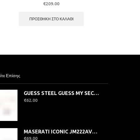
€
209.00
ΠΡΟΣΘΉΚΗ ΣΤΟ ΚΑΛΆΘΙ
ίτε Επίσης
GUESS STEEL GUESS MY SECRET JUBB05413JWYGGNL Βραχιόλι Χρυσό Με Πράσινο Λουκέτο
€
62.00
MASERATI ICONIC JM222AVD06 Ανδρικό Βραχιόλι Με Λογότυπο
€
69.00