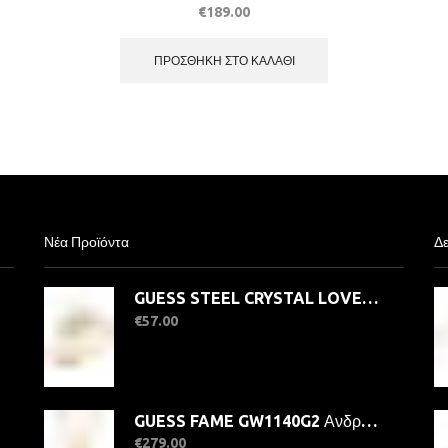
€
189.00
ΠΡΟΣΘΉΚΗ ΣΤΟ ΚΑΛΆΘΙ
Νέα Προϊόντα
Δε
GUESS STEEL CRYSTAL LOVE JUBR06363JWYG-No.56 Δαχτυλίδι Χρυσό Με Καρδιά
€
57.00
GUESS FAME GW1140G2 Ανδρικό Ρολόι Quatrz Ακριβείας
€
279.00