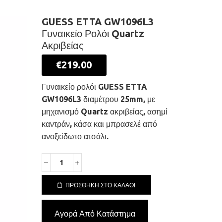
GUESS ETTA GW1096L3
Γυναικείο Ρολόι Quartz
Ακριβείας
€
219.00
Γυναικείο ρολόι GUESS ETTA
GW1096L3 διαμέτρου 25mm, με
μηχανισμό Quartz ακριβείας, ασημί
καντράν, κάσα και μπρασελέ από
ανοξείδωτο ατσάλι.
GUESS
ETTA
GW1096L3
ΠΡΟΣΘΉΚΗ ΣΤΟ ΚΑΛΆΘΙ
Γυναικείο
Ρολόι
Αγορά Από Κατάστημα
Quartz