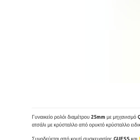
Γυναικείο ρολόι διαμέτρου 25mm με μηχανισμό QU
ατσάλι με κρύσταλλο από ορυκτό κρύσταλλο ειδι
Συνοδεύεται από κουτί συσκευασίας GUESS και