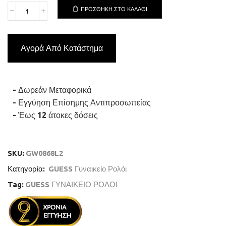
ΠΡΟΣΘΉΚΗ ΣΤΟ ΚΑΛΆΘΙ
GUESS
CORAL
GW0868L2
Γυναικείο
Αγορά Από Κατάστημα
Ρολόι
Quartz
Ακριβείας
ποσότητα
- Δωρεάν Μεταφορικά
- Εγγύηση Επίσημης Αντιπροσωπείας
- Έως 12 άτοκες δόσεις
SKU:
GW0868L2
Κατηγορία:
GUESS Γυναικείο Ρολόι
Tag:
GUESS ΓΥΝΑΙΚΕΙΟ ΡΟΛΟΙ