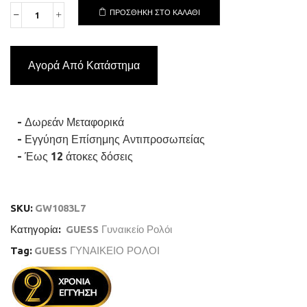
ΠΡΟΣΘΉΚΗ ΣΤΟ ΚΑΛΆΘΙ
GUESS
CECELIA
GW1083L7
Γυναικείο
Αγορά Από Κατάστημα
Ρολόι
Quartz
Ακριβείας
ποσότητα
- Δωρεάν Μεταφορικά
- Εγγύηση Επίσημης Αντιπροσωπείας
- Έως 12 άτοκες δόσεις
SKU:
GW1083L7
Κατηγορία:
GUESS Γυναικείο Ρολόι
Tag:
GUESS ΓΥΝΑΙΚΕΙΟ ΡΟΛΟΙ