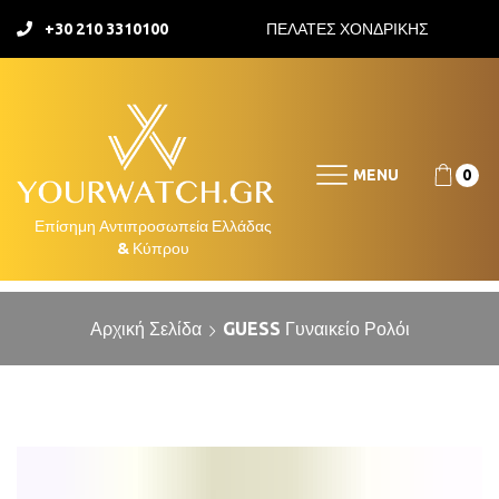
+30 210 3310100
ΠΕΛΑΤΕΣ ΧΟΝΔΡΙΚΗΣ
MENU
0
Αρχική Σελίδα
GUESS Γυναικείο Ρολόι