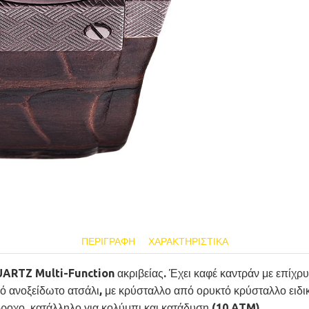
ΠΕΡΙΓΡΑΦΉ
ΧΑΡΑΚΤΗΡΙΣΤΙΚΆ
RTZ Multi-Function ακριβείας. Έχει καφέ καντράν με επίχρυσο
ό ανοξείδωτο ατσάλι, με κρύσταλλο από ορυκτό κρύσταλλο ειδι
ροχο, κατάλληλο για κολύμπι και κατάδυση (10 ATM).