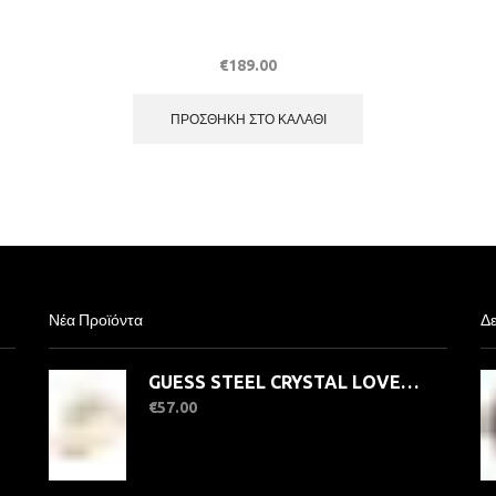
€
189.00
ΠΡΟΣΘΉΚΗ ΣΤΟ ΚΑΛΆΘΙ
Νέα Προϊόντα
Δε
GUESS STEEL CRYSTAL LOVE JUBR06363JWYG-No.56 Δαχτυλίδι Χρυσό Με Καρδιά
€
57.00