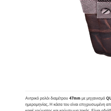
Αντρικό ρολόι διαμέτρου 47mm με μηχανισμό QUA
ημερομηνίας. Η κάσα του είναι επιχρυσωμένη απ
καφέ χρώματος και κούμπωμα τοκάς. Είναι αδιάβ