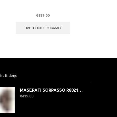
€
189.00
ΠΡΟΣΘΉΚΗ ΣΤΟ ΚΑΛΆΘΙ
ίτε Επίσης
MASERATI SORPASSO R8821124002 Ανδρικό Ρολόι Αυτόματο
€
419.00