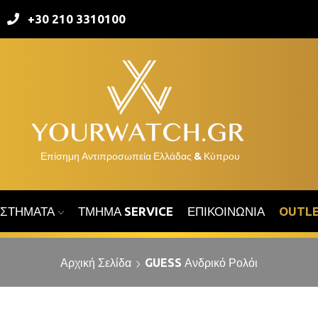
+30 210 3310100
ΑΣΤΉΜΑΤΑ
ΤΜΉΜΑ SERVICE
ΕΠΙΚΟΙΝΩΝΊΑ
OUTL
Αρχική Σελίδα
GUESS Ανδρικό Ρολόι