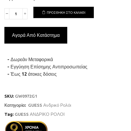
ΠΡΟΣΘΉΚΗ ΣΤΟ ΚΑΛΆΘΙ
GUESS
DAWSON
GW0972G1
Ανδρικό
Αγορά Από Κατάστημα
Ρολόι
Quartz
Multifuction
Ακριβείας
ποσότητα
- Δωρεάν Μεταφορικά
- Εγγύηση Επίσημης Αντιπροσωπείας
- Έως 12 άτοκες δόσεις
SKU:
GW0972G1
Κατηγορία:
GUESS Ανδρικό Ρολόι
Tag:
GUESS ΑΝΔΡΙΚΟ ΡΟΛΟΙ