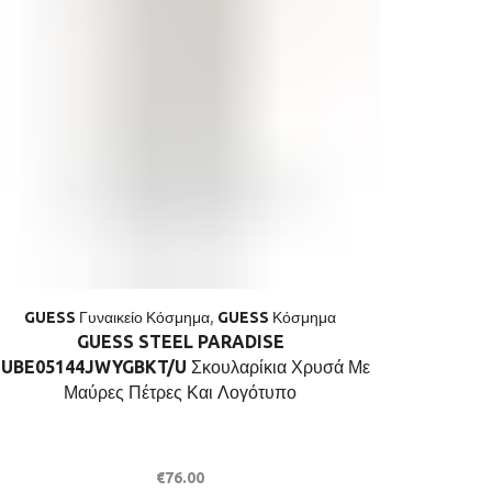
GUESS Γυναικείο Κόσμημα
,
GUESS Κόσμημα
GUESS
GUESS STEEL PARADISE
GUESS ST
JUBE05144JWYGBKT/U Σκουλαρίκια Χρυσά Με
Δαχτυλίδι
Μαύρες Πέτρες Και Λογότυπο
€
76.00