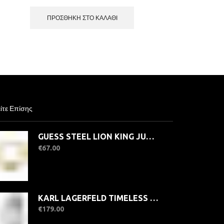
ΠΡΟΣΘΉΚΗ ΣΤΟ ΚΑΛΆΘΙ
ίτε Επίσης
GUESS STEEL LION KING JUMB04001JWYGBKS Βραχιόλι Χρυσό Με Λιοντάρι
€
67.00
KARL LAGERFELD TIMELESS CODE MINI R0553109506 Γυναικείο Ρολόι Quartz Ακριβείας
€
179.00