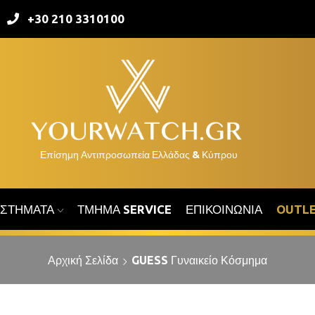
+30 210 3310100
ΑΣΤΉΜΑΤΑ
ΤΜΉΜΑ SERVICE
ΕΠΙΚΟΙΝΩΝΊΑ
OUTL
Αρχική Σελίδα
GUESS Γυναικείο Κόσμημα