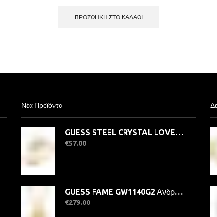
ΠΡΟΣΘΉΚΗ ΣΤΟ ΚΑΛΆΘΙ
Νέα Προϊόντα
Δε
GUESS STEEL CRYSTAL LOVE JUBR06363JWYG-No.56 Δαχτυλίδι Χρυσό Με Καρδιά
€
57.00
GUESS FAME GW1140G2 Ανδρικό Ρολόι Quatrz Ακριβείας
€
279.00