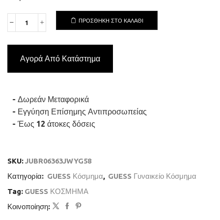
ΠΡΟΣΘΉΚΗ ΣΤΟ ΚΑΛΆΘΙ
GUESS
STEEL
CRYSTAL
LOVE
Αγορά Από Κατάστημα
JUBR06363JWYG-
No.58
Δαχτυλίδι
Χρυσό
Με
- Δωρεάν Μεταφορικά
Καρδιά
- Εγγύηση Επίσημης Αντιπροσωπείας
ποσότητα
- Έως 12 άτοκες δόσεις
SKU:
JUBR06363JWYG58
Κατηγορία:
GUESS Κόσμημα
,
GUESS Γυναικείο Κόσμημα
Tag:
GUESS ΚΟΣΜΗΜΑ
Κοινοποίηση: