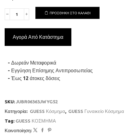
ΠΡΟΣΘΉΚΗ ΣΤΟ ΚΑΛΆΘΙ
GUESS
STEEL
CRYSTAL
LOVE
Αγορά Από Κατάστημα
JUBR06363JWYG-
No.52
Δαχτυλίδι
Χρυσό
Με
- Δωρεάν Μεταφορικά
Καρδιά
- Εγγύηση Επίσημης Αντιπροσωπείας
ποσότητα
- Έως 12 άτοκες δόσεις
SKU:
JUBR06363JWYG52
Κατηγορία:
GUESS Κόσμημα
,
GUESS Γυναικείο Κόσμημα
Tag:
GUESS ΚΟΣΜΗΜΑ
Κοινοποίηση: