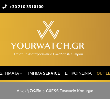
+30 210 3310100
ΑΣΤΉΜΑΤΑ
ΤΜΉΜΑ SERVICE
ΕΠΙΚΟΙΝΩΝΊΑ
OUTL
Αρχική Σελίδα
GUESS Γυναικείο Κόσμημα