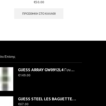
€
50.00
ΠΡΟΣΘΉΚΗ ΣΤΟ ΚΑΛΆΘΙ
ίτε Επίσης
GUESS ARRAY GW0912L4 Γυναικείο Ρολόι Quatrz Ακριβείας
€
149.00
GUESS STEEL LES BAGUETTES JUBN06330JWRHT/U Κολιέ Ασημένιο Με Δυο Κρικάκια
€
67.00