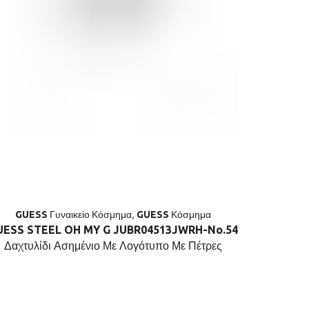
GUESS Γυναικείο Κόσμημα
,
GUESS Κόσμημα
GUESS
UESS STEEL OH MY G JUBR04513JWRH-No.54
GUESS S
Δαχτυλίδι Ασημένιο Με Λογότυπο Με Πέτρες
Χ