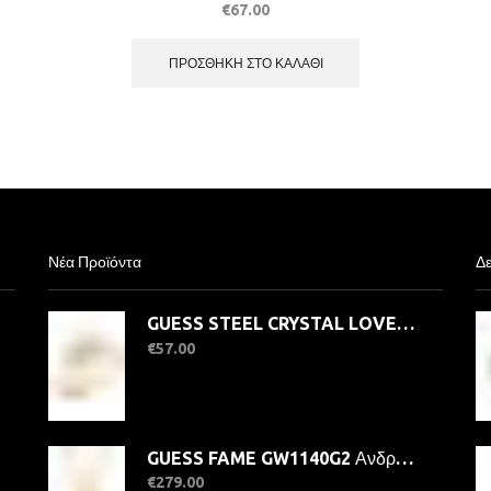
€
67.00
ΠΡΟΣΘΉΚΗ ΣΤΟ ΚΑΛΆΘΙ
Νέα Προϊόντα
Δε
GUESS STEEL CRYSTAL LOVE JUBR06363JWYG-No.56 Δαχτυλίδι Χρυσό Με Καρδιά
€
57.00
GUESS FAME GW1140G2 Ανδρικό Ρολόι Quatrz Ακριβείας
€
279.00