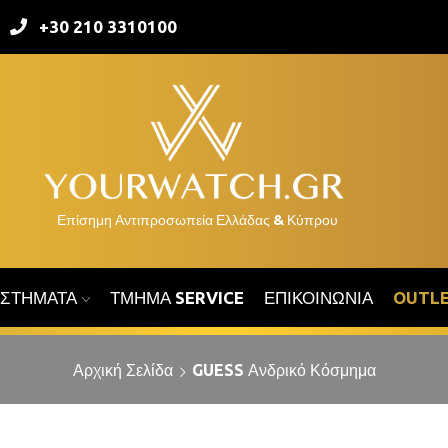
+30 210 3310100
ΑΣΤΉΜΑΤΑ
ΤΜΉΜΑ SERVICE
ΕΠΙΚΟΙΝΩΝΊΑ
OUTL
Αρχική Σελίδα
GUESS Ανδρικό Κόσμημα