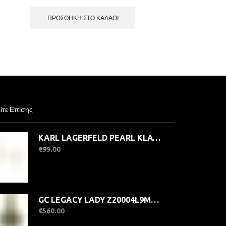
ΠΡΟΣΘΉΚΗ ΣΤΟ ΚΑΛΆΘΙ
ίτε Επίσης
KARL LAGERFELD PEARL KLAYR21 Γυναικεία Σκουλαρίκια Χρυσά Με Πέρλα
€
99.00
GC LEGACY LADY Z20004L9MF Γυναικείο Ρολόι Quartz Ακριβείας
€
560.00