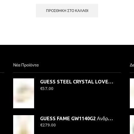
ΠΡΟΣΘΉΚΗ ΣΤΟ ΚΑΛΆΘΙ
Νέα Προϊόντα
Δε
GUESS STEEL CRYSTAL LOVE JUBR06363JWYG-No.56 Δαχτυλίδι Χρυσό Με Καρδιά
€
57.00
GUESS FAME GW1140G2 Ανδρικό Ρολόι Quatrz Ακριβείας
€
279.00