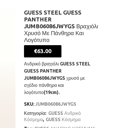
GUESS STEEL GUESS
PANTHER
JUMB06086JWYGS Βραχιόλι
Χρυσό Με Πάνθηρα Και
Λογότυπο
€
63.00
Ανδρικό βραχιόλι GUESS STEEL
GUESS PANTHER
JUMB06086JWYGS χρυσό με
σχέδιο πάνθηρα και
λογότυπο(19cm).
SKU:
JUMB06086JWYGS
Κατηγορία:
GUESS Ανδρικό
Κόσμημα
,
GUESS Κόσμημα