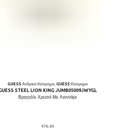
GUESS Ανδρικό Κόσμημα
,
GUESS Κόσμημα
GUES
GUESS STEEL LION KING JUMB05009JWYGL
G
Βραχιόλι Χρυσό Με Λιοντάρι
JUMB0503
€
76.00