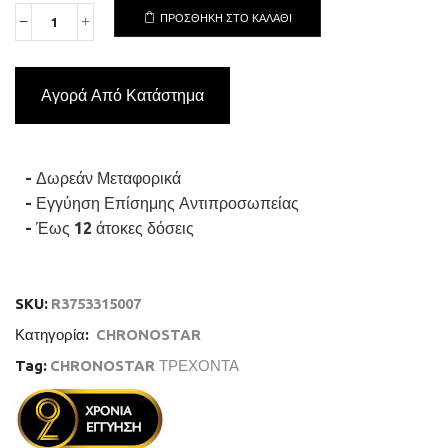
ΠΡΟΣΘΉΚΗ ΣΤΟ ΚΑΛΆΘΙ
CHRONOSTAR
SUPREME
R3753315007
Ανδρικό
Αγορά Από Κατάστημα
Ρολόι
Quartz
Ακριβείας
ποσότητα
- Δωρεάν Μεταφορικά
- Εγγύηση Επίσημης Αντιπροσωπείας
- Έως 12 άτοκες δόσεις
SKU:
R3753315007
Κατηγορία:
CHRONOSTAR
Tag:
CHRONOSTAR ΤΡΕΧΟΝΤΑ