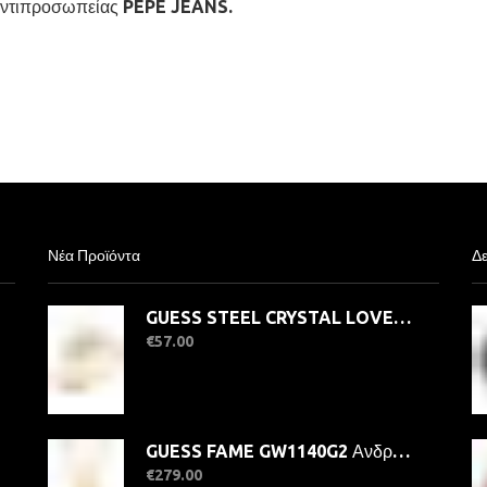
 αντιπροσωπείας PEPE JEANS.
Νέα Προϊόντα
Δε
GUESS STEEL CRYSTAL LOVE JUBR06363JWYG-No.56 Δαχτυλίδι Χρυσό Με Καρδιά
€
57.00
GUESS FAME GW1140G2 Ανδρικό Ρολόι Quatrz Ακριβείας
€
279.00