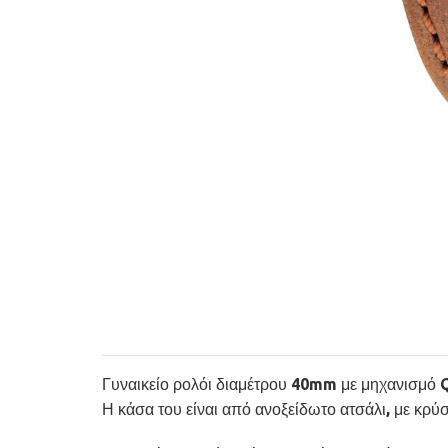
Γυναικείο ρολόι διαμέτρου 40mm με μηχανισμό Q
Η κάσα του είναι από ανοξείδωτο ατσάλι, με κρ