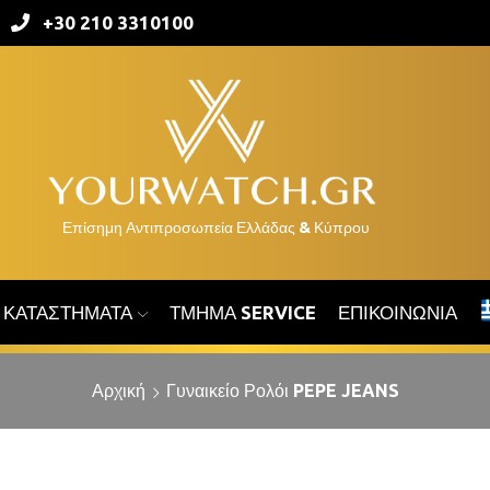
+30 210 3310100
ΚΑΤΑΣΤΉΜΑΤΑ
ΤΜΉΜΑ SERVICE
ΕΠΙΚΟΙΝΩΝΊΑ
Αρχική
Γυναικείο Ρολόι PEPE JEANS