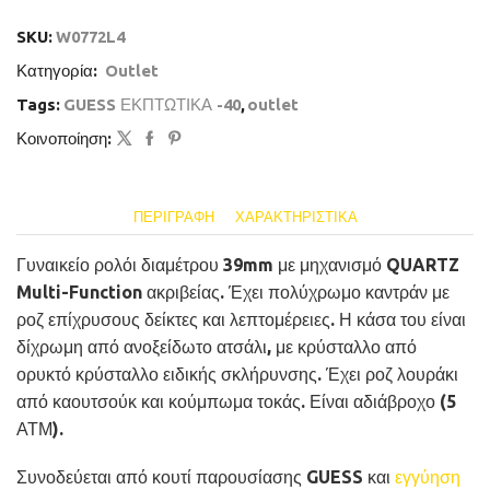
SKU:
W0772L4
Κατηγορία:
Outlet
Tags:
GUESS ΕΚΠΤΩΤΙΚΑ -40
,
outlet
Κοινοποίηση:
ΠΕΡΙΓΡΑΦΉ
ΧΑΡΑΚΤΗΡΙΣΤΙΚΆ
Γυναικείο ρολόι διαμέτρου 39mm με μηχανισμό QUARTZ
Multi-Function ακριβείας. Έχει πολύχρωμο καντράν με
ροζ επίχρυσους δείκτες και λεπτομέρειες. Η κάσα του είναι
δίχρωμη από ανοξείδωτο ατσάλι, με κρύσταλλο από
ορυκτό κρύσταλλο ειδικής σκλήρυνσης. Έχει ροζ λουράκι
από καουτσούκ και κούμπωμα τοκάς. Είναι αδιάβροχο (5
ΑΤΜ).
Συνοδεύεται από κουτί παρουσίασης GUESS και
εγγύηση