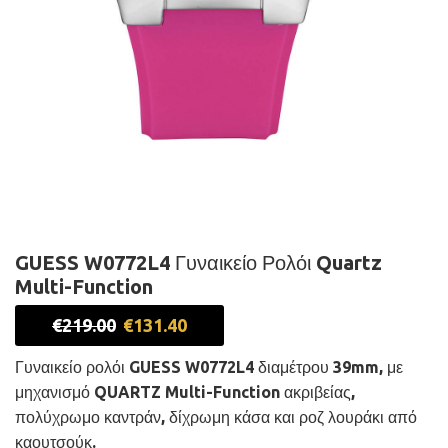
GUESS W0772L4 Γυναικείο Ρολόι Quartz
Multi-Function
Original
Current
€
219.00
€
131.40
price
price
was:
is:
Γυναικείο ρολόι GUESS W0772L4 διαμέτρου 39mm, με
€219.00.
€131.40.
μηχανισμό QUARTZ Multi-Function ακριβείας,
πολύχρωμο καντράν, δίχρωμη κάσα και ροζ λουράκι από
καουτσούκ.