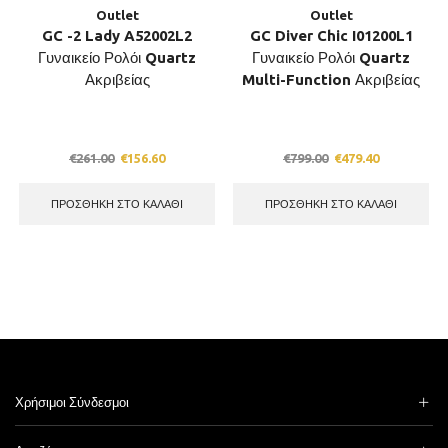
Outlet
Outlet
GC -2 Lady A52002L2
GC Diver Chic I01200L1
Γυναικείο Ρολόι Quartz
Γυναικείο Ρολόι Quartz
Ακριβείας
Multi-Function Ακριβείας
Original
Current
Original
Current
€
261.00
€
156.60
€
799.00
€
479.40
price
price
price
price
was:
is:
was:
is:
ΠΡΟΣΘΉΚΗ ΣΤΟ ΚΑΛΆΘΙ
ΠΡΟΣΘΉΚΗ ΣΤΟ ΚΑΛΆΘΙ
€261.00.
€156.60.
€799.00.
€479.40.
Χρήσιμοι Σύνδεσμοι