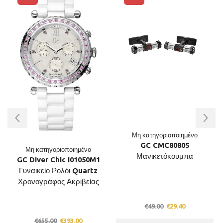
Μη κατηγοριοποιημένο
GC CMC80805
Μη κατηγοριοποιημένο
Μανικετόκουμπα
GC Diver Chic I01050M1
Γυναικείο Ρολόι Quartz
Χρονογράφος Ακριβείας
Original
Current
€
49.00
€
29.40
price
price
Original
Current
€
655.00
€
393.00