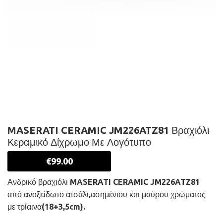
MASERATI CERAMIC JM226ATZ81 Βραχιόλι
Κεραμικό Δίχρωμο Με Λογότυπο
€
99.00
Ανδρικό βραχιόλι MASERATI CERAMIC JM226ATZ81
από ανοξείδωτο ατσάλι,ασημένιου και μαύρου χρώματος
με τρίαινα(18+3,5cm).