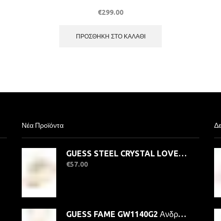
€
299.00
ΠΡΟΣΘΉΚΗ ΣΤΟ ΚΑΛΆΘΙ
Νέα Προϊόντα
Δε
GUESS STEEL CRYSTAL LOVE JUBR06363JWYG-No.56 Δαχτυλίδι Χρυσό Με Καρδιά
€
57.00
GUESS FAME GW1140G2 Ανδρικό Ρολόι Quatrz Ακριβείας