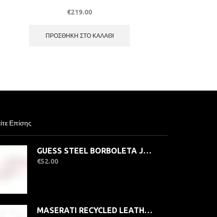
€
219.00
ΠΡΟΣΘΉΚΗ ΣΤΟ ΚΑΛΆΘΙ
ίτε Επίσης
GUESS STEEL BORBOLETA JUBB06133JWYGFCT/U Βραχιόλι Ροζ Με Χρυσή Πεταλούδα
€
52.00
MASERATI RECYCLED LEATHER JM525AVE34 Βραχιόλι Ανδρικό Μαύρο Δερμάτινο