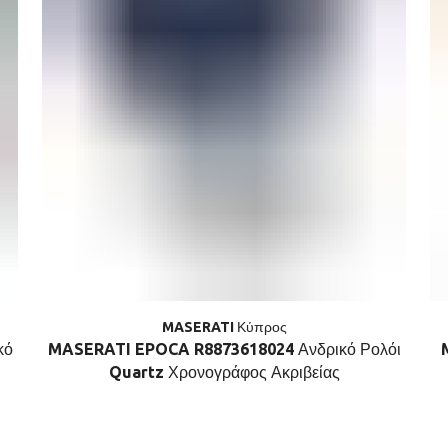
MASERATI Κύπρος
κό
MASERATI EPOCA R8873618024 Ανδρικό Ρολόι
Quartz Χρονογράφος Ακριβείας