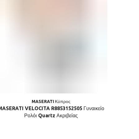
MASERATI Κύπρος
MASERATI VELOCITA R8853152505 Γυναικείο
MASER
Ρολόι Quartz Ακριβείας
Α