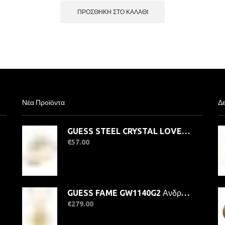
ΠΡΟΣΘΉΚΗ ΣΤΟ ΚΑΛΆΘΙ
Νέα Προϊόντα
Δε
GUESS STEEL CRYSTAL LOVE JUBR06363JWYG-No.56 Δαχτυλίδι Χρυσό Με Καρδιά
€
57.00
GUESS FAME GW1140G2 Ανδρικό Ρολόι Quatrz Ακριβείας
€
279.00