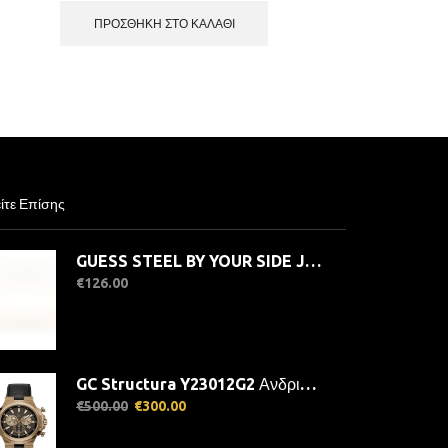
ΠΡΟΣΘΉΚΗ ΣΤΟ ΚΑΛΆΘΙ
ίτε Επίσης
GUESS STEEL BY YOUR SIDE JUBN06070JWYGT/U Κολιέ Χρυσό Με Καρδιές
€
126.00
GC Structura Y23012G2 Ανδρικό Ρολόι Quartz Χρονογράφος Ακριβείας
Original
Current
€
500.00
€
300.00
price
price
was:
is: