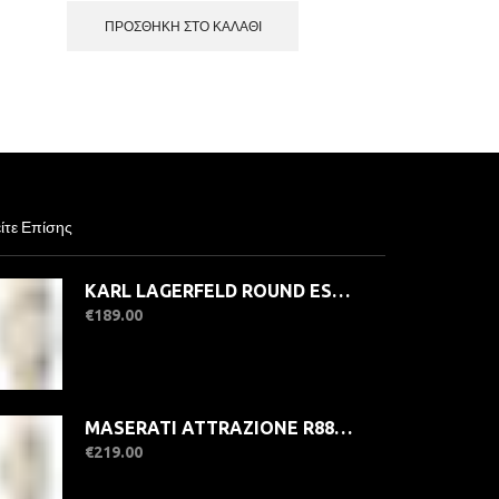
ΠΡΟΣΘΉΚΗ ΣΤΟ ΚΑΛΆΘΙ
ίτε Επίσης
KARL LAGERFELD ROUND ESSENTIALS R0553101507 Γυναικείο Ρολόι Quartz Ακριβείας
€
189.00
MASERATI ATTRAZIONE R8853151505 Γυναικείο Ρολόι Quartz Ακριβείας
€
219.00