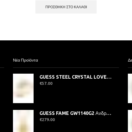
ΠΡΟΣΘΉΚΗ ΣΤΟ ΚΑΛΆΘΙ
Νέα Προϊόντα
Δε
GUESS STEEL CRYSTAL LOVE JUBR06363JWYG-No.56 Δαχτυλίδι Χρυσό Με Καρδιά
€
57.00
GUESS FAME GW1140G2 Ανδρικό Ρολόι Quatrz Ακριβείας
€
279.00