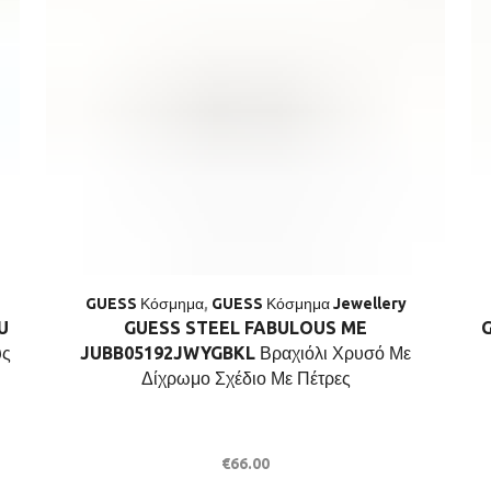
GUESS Κόσμημα
,
GUESS Κόσμημα Jewellery
U
GUESS STEEL FABULOUS ME
G
ύς
JUBB05192JWYGBKL Βραχιόλι Χρυσό Με
Δίχρωμο Σχέδιο Με Πέτρες
€
66.00