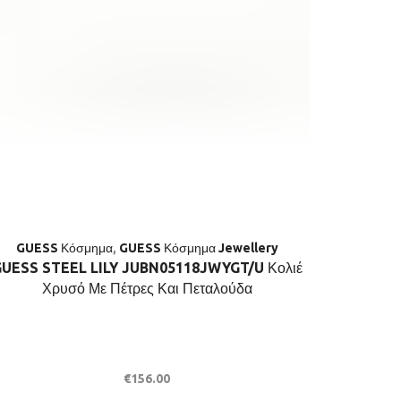
GUESS Κόσμημα
,
GUESS Κόσμημα Jewellery
UESS STEEL LILY JUBN05118JWYGT/U Κολιέ
GUESS ST
Χρυσό Με Πέτρες Και Πεταλούδα
No.54 
€
156.00