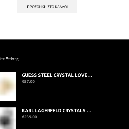
ΠΡΟΣΘΉΚΗ ΣΤΟ ΚΑΛΆΘΙ
ίτε Επίσης
GUESS STEEL CRYSTAL LOVE JUBR06356JWYG-No.58 Δαχτυλίδι Χρυσό Με Καρδιά Και Πέτρες
€
57.00
KARL LAGERFELD CRYSTALS R0553100502 Γυναικείο Ρολόι Quartz Ακριβείας
€
259.00