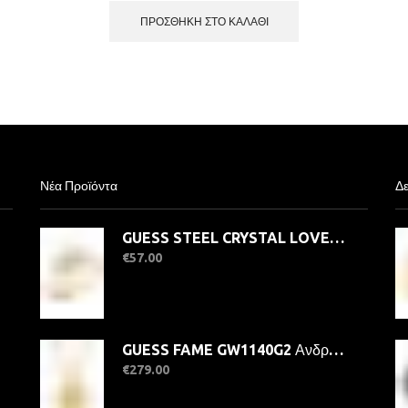
ΠΡΟΣΘΉΚΗ ΣΤΟ ΚΑΛΆΘΙ
Νέα Προϊόντα
Δε
GUESS STEEL CRYSTAL LOVE JUBR06363JWYG-No.56 Δαχτυλίδι Χρυσό Με Καρδιά
€
57.00
GUESS FAME GW1140G2 Ανδρικό Ρολόι Quatrz Ακριβείας
€
279.00