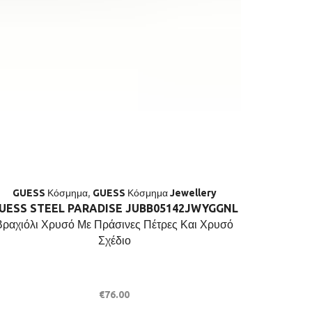
GUESS Κόσμημα
,
GUESS Κόσμημα Jewellery
UESS STEEL PARADISE JUBB05142JWYGGNL
GUESS ST
Βραχιόλι Χρυσό Με Πράσινες Πέτρες Και Χρυσό
No.56 
Σχέδιο
€
76.00