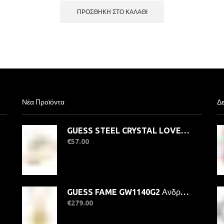
ΠΡΟΣΘΉΚΗ ΣΤΟ ΚΑΛΆΘΙ
Νέα Προϊόντα
Δε
GUESS STEEL CRYSTAL LOVE JUBR06363JWYG-No.56 Δαχτυλίδι Χρυσό Με Καρδιά
€
57.00
GUESS FAME GW1140G2 Ανδρικό Ρολόι Quatrz Ακριβείας
€
279.00