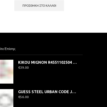
ΠΡΟΣΘΉΚΗ ΣΤΟ ΚΑΛΆΘΙ
ίτε Επίσης
KIKOU MIGNON R4551102504 Παιδικό Ρολόι Quartz Ακριβείας
€
39.00
GUESS STEEL URBAN CODE JUMB06022JWYGBKT/U Βραχιόλι Με Μαύρες Χάντρες Και Χρυσό Τυχερό Τσάρμ
€
56.00