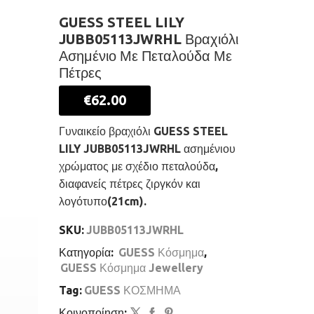
GUESS STEEL LILY
JUBB05113JWRHL Βραχιόλι
Ασημένιο Με Πεταλούδα Με
Πέτρες
€
62.00
Γυναικείο βραχιόλι GUESS STEEL
LILY JUBB05113JWRHL ασημένιου
χρώματος με σχέδιο πεταλούδα,
διαφανείς πέτρες ζιργκόν και
λογότυπο(21cm).
SKU:
JUBB05113JWRHL
Κατηγορία:
GUESS Κόσμημα
,
GUESS Κόσμημα Jewellery
Tag:
GUESS ΚΟΣΜΗΜΑ
Κοινοποίηση: