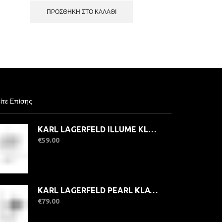
ΠΡΟΣΘΉΚΗ ΣΤΟ ΚΑΛΆΘΙ
ίτε Επίσης
KARL LAGERFELD ILLUME KLBJX210-No.16 Γυναικείο Δαχτυλίδι Ασημένιο Με Πέτρες
€
59.00
KARL LAGERFELD PEARL KLAYR250-No.12 Γυναικείο Δαχτυλίδι Ασημένιο Με Πέρλες
€
79.00