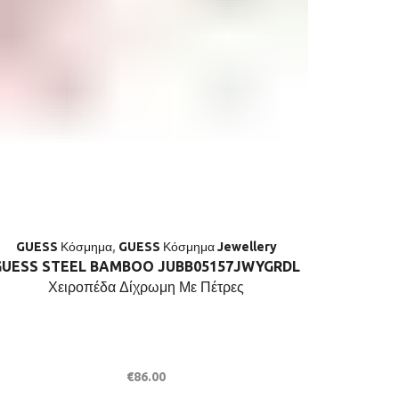
GUESS Κόσμημα
,
GUESS Κόσμημα Jewellery
GUESS
GUESS STEEL BAMBOO JUBB05157JWYGRDL
Χειροπέδα Δίχρωμη Με Πέτρες
JUBE051
Π
€
86.00