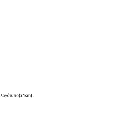
ι λογότυπο(21cm).