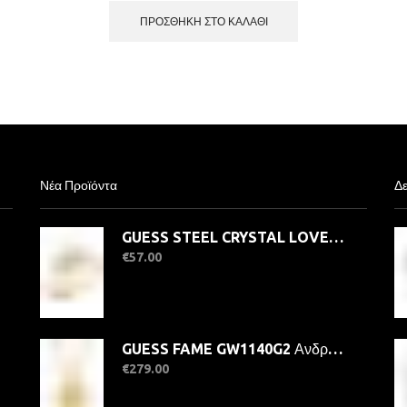
ΠΡΟΣΘΉΚΗ ΣΤΟ ΚΑΛΆΘΙ
Νέα Προϊόντα
Δε
GUESS STEEL CRYSTAL LOVE JUBR06363JWYG-No.56 Δαχτυλίδι Χρυσό Με Καρδιά
€
57.00
GUESS FAME GW1140G2 Ανδρικό Ρολόι Quatrz Ακριβείας
€
279.00