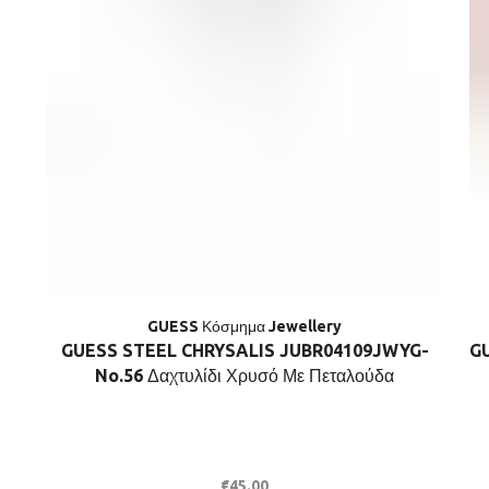
GUESS Κόσμημα Jewellery
GUESS STEEL CHRYSALIS JUBR04109JWYG-
G
No.56 Δαχτυλίδι Χρυσό Με Πεταλούδα
€
45.00