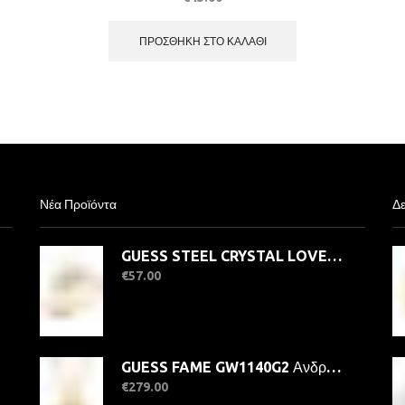
ΠΡΟΣΘΉΚΗ ΣΤΟ ΚΑΛΆΘΙ
Νέα Προϊόντα
Δε
GUESS STEEL CRYSTAL LOVE JUBR06363JWYG-No.56 Δαχτυλίδι Χρυσό Με Καρδιά
€
57.00
GUESS FAME GW1140G2 Ανδρικό Ρολόι Quatrz Ακριβείας
€
279.00