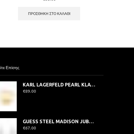
ΠΡΟΣΘΉΚΗ ΣΤΟ ΚΑΛΆΘΙ
ίτε Επίσης
KARL LAGERFELD PEARL KLAYR160-No.12 Γυναικείο Δαχτυλίδι Χρυσό Με Πέρλα
€
89.00
GUESS STEEL MADISON JUBE06434JWRHT/U Κρίκοι Ασημένιοι Με Πέτρες
€
67.00