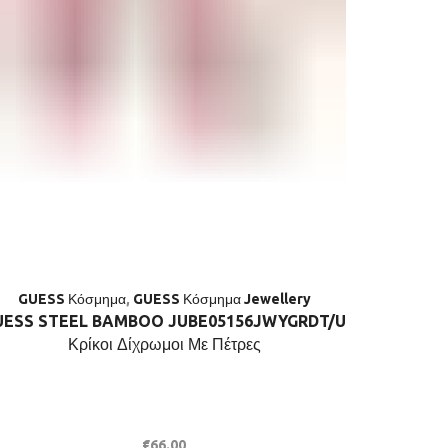
GUESS Κόσμημα
,
GUESS Κόσμημα Jewellery
GUESS
UESS STEEL BAMBOO JUBE05156JWYGRDT/U
GUESS 
Κρίκοι Δίχρωμοι Με Πέτρες
€
66.00