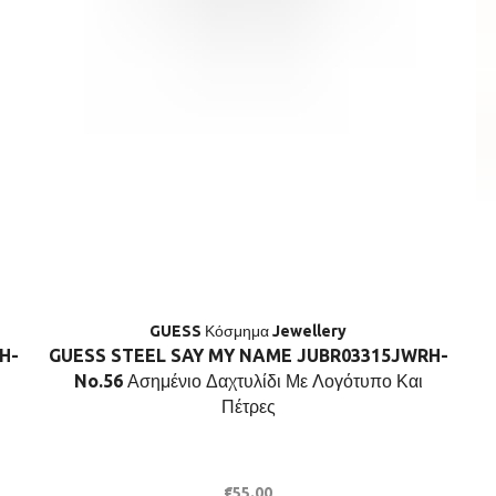
GUESS Κόσμημα Jewellery
H-
GUESS STEEL SAY MY NAME JUBR03315JWRH-
No.56 Ασημένιο Δαχτυλίδι Με Λογότυπο Και
Πέτρες
€
55.00