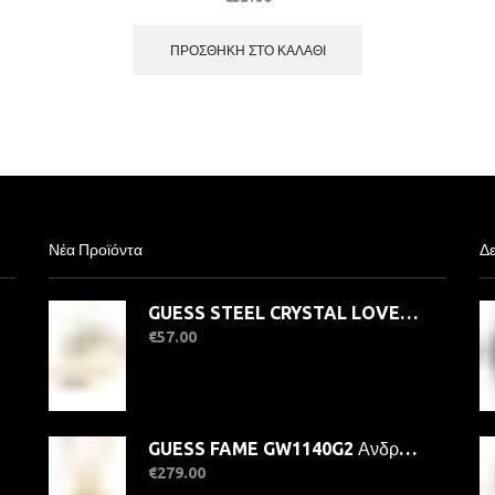
ΠΡΟΣΘΉΚΗ ΣΤΟ ΚΑΛΆΘΙ
Νέα Προϊόντα
Δε
GUESS STEEL CRYSTAL LOVE JUBR06363JWYG-No.56 Δαχτυλίδι Χρυσό Με Καρδιά
€
57.00
GUESS FAME GW1140G2 Ανδρικό Ρολόι Quatrz Ακριβείας
€
279.00