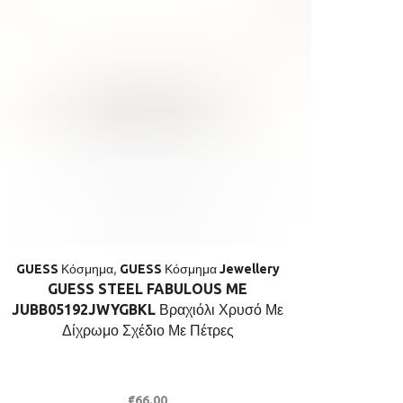
GUESS Κόσμημα
,
GUESS Κόσμημα Jewellery
GUESS
GUESS STEEL FABULOUS ME
GUESS S
JUBB05192JWYGBKL Βραχιόλι Χρυσό Με
Βραχιόλι
Δίχρωμο Σχέδιο Με Πέτρες
€
66.00