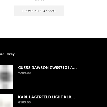
ΠΡΟΣΘΉΚΗ ΣΤΟ ΚΑΛΆΘΙ
ίτε Επίσης
GUESS DAWSON GW0971G1 Ανδρικό Ρολόι Quartz Multifuction Ακριβείας
€
209.00
KARL LAGERFELD LIGHT KLBKE16 Γυναικεία Σκουλαρίκια Χρυσά Με Πέτρες
€
109.00