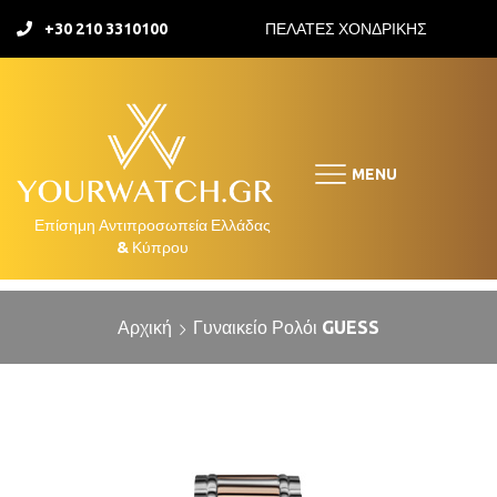
+30 210 3310100
ΠΕΛΑΤΕΣ ΧΟΝΔΡΙΚΗΣ
MENU
Αρχική
Γυναικείο Ρολόι GUESS