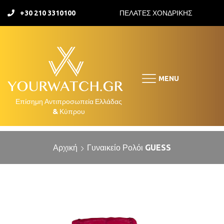
+30 210 3310100
ΠΕΛΑΤΕΣ ΧΟΝΔΡΙΚΗΣ
MENU
Αρχική
Γυναικείο Ρολόι GUESS