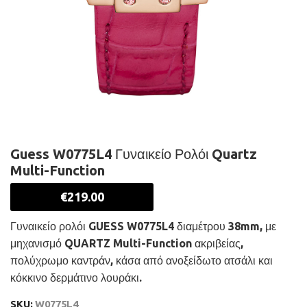
Guess W0775L4 Γυναικείο Ρολόι Quartz
Multi-Function
€
219.00
Γυναικείο ρολόι GUESS W0775L4 διαμέτρου 38mm, με
μηχανισμό QUARTZ Multi-Function ακριβείας,
πολύχρωμο καντράν, κάσα από ανοξείδωτο ατσάλι και
κόκκινο δερμάτινο λουράκι.
SKU:
W0775L4