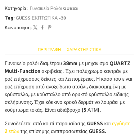
Κατηγορία:
Γυναικείο Ρολόι GUESS
Tag:
GUESS ΕΚΠΤΩΤΙΚΑ -30
Κοινοποίηση:
ΠΕΡΙΓΡΑΦΉ
ΧΑΡΑΚΤΗΡΙΣΤΙΚΆ
Γυναικείο ρολόι διαμέτρου 38mm με μηχανισμό QUARTZ
Multi-Function ακριβείας. Έχει πολύχρωμο καντράν με
ροζ επίχρυσους δείκτες και λεπτομέρειες. Η κάσα του είναι
ροζ επίχρυση από ανοξείδωτο ατσάλι, διακοσμημένη με
κρύσταλλα, με κρύσταλλο από ορυκτό κρύσταλλο ειδικής
σκλήρυνσης. Έχει κόκκινο κροκό δερμάτινο λουράκι με
κούμπωμα τοκάς. Είναι αδιάβροχο (5 ΑΤΜ).
Συνοδεύεται από κουτί παρουσίασης GUESS και
εγγύηση
2 ετών
της επίσημης αντιπροσωπείας GUESS.