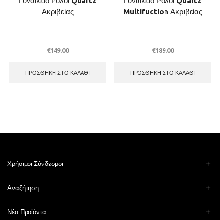
Γυναικείο Ρολόι Quartz
Γυναικείο Ρολόι Quartz
Ακριβείας
Multifuction Ακριβείας
€
149.00
€
189.00
ΠΡΟΣΘΉΚΗ ΣΤΟ ΚΑΛΆΘΙ
ΠΡΟΣΘΉΚΗ ΣΤΟ ΚΑΛΆΘΙ
Χρήσιμοι Σύνδεσμοι
Αναζήτηση
Νέα Προϊόντα