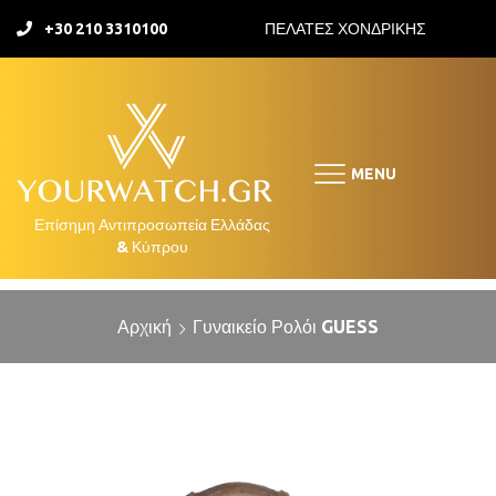
+30 210 3310100
ΠΕΛΑΤΕΣ ΧΟΝΔΡΙΚΗΣ
MENU
Αρχική
Γυναικείο Ρολόι GUESS