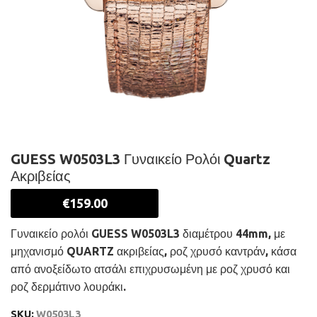
GUESS W0503L3 Γυναικείο Ρολόι Quartz
Ακριβείας
€
159.00
Γυναικείο ρολόι GUESS W0503L3 διαμέτρου 44mm, με
μηχανισμό QUARTZ ακριβείας, ροζ χρυσό καντράν, κάσα
από ανοξείδωτο ατσάλι επιχρυσωμένη με ροζ χρυσό και
ροζ δερμάτινο λουράκι.
SKU:
W0503L3