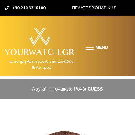
+30 210 3310100
ΠΕΛΑΤΕΣ ΧΟΝΔΡΙΚΗΣ
MENU
Αρχική
Γυναικείο Ρολόι GUESS