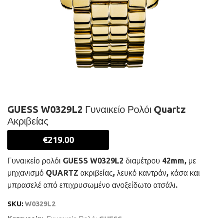
GUESS W0329L2 Γυναικείο Ρολόι Quartz
Ακριβείας
€
219.00
Γυναικείο ρολόι GUESS W0329L2 διαμέτρου 42mm, με
μηχανισμό QUARTZ ακριβείας, λευκό καντράν, κάσα και
μπρασελέ από επιχρυσωμένο ανοξείδωτο ατσάλι.
SKU:
W0329L2