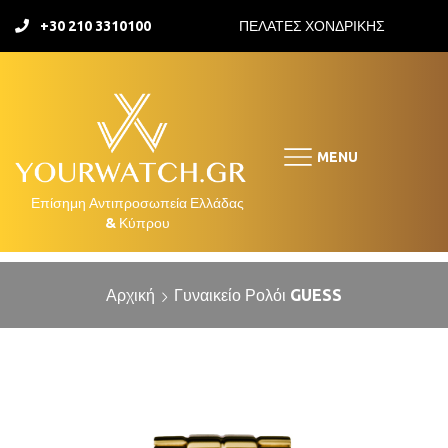
+30 210 3310100
ΠΕΛΑΤΕΣ ΧΟΝΔΡΙΚΗΣ
MENU
Αρχική
Γυναικείο Ρολόι GUESS