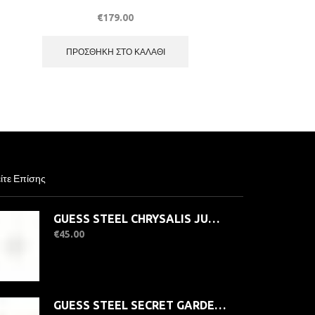
€
179.00
ΠΡΟΣΘΉΚΗ ΣΤΟ ΚΑΛΆΘΙ
ίτε Επίσης
GUESS STEEL CHRYSALIS JUBR04109JWYG-No.58 Δαχτυλίδι Χρυσό Με Πεταλούδα
€
45.00
GUESS STEEL SECRET GARDEN JUBE06035JWYGT/U Σκουλαρίκια Χρυσά Με Πέτρες Σε Κουτάκι