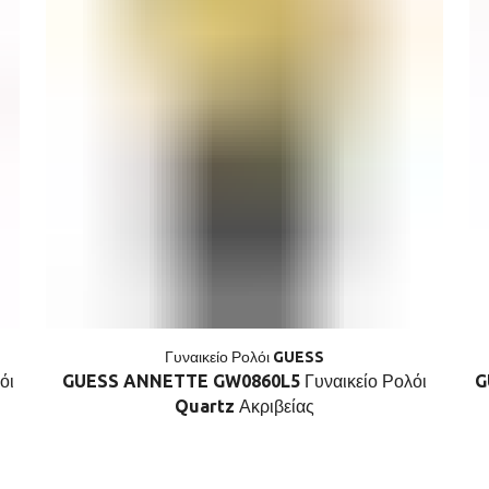
Γυναικείο Ρολόι GUESS
όι
GUESS ANNETTE GW0860L5 Γυναικείο Ρολόι
G
Quartz Ακριβείας