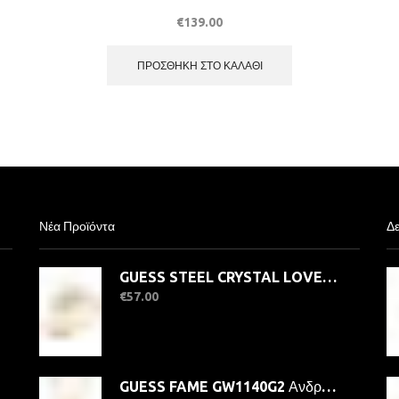
€
139.00
ΠΡΟΣΘΉΚΗ ΣΤΟ ΚΑΛΆΘΙ
Νέα Προϊόντα
Δε
GUESS STEEL CRYSTAL LOVE JUBR06363JWYG-No.56 Δαχτυλίδι Χρυσό Με Καρδιά
€
57.00
GUESS FAME GW1140G2 Ανδρικό Ρολόι Quatrz Ακριβείας