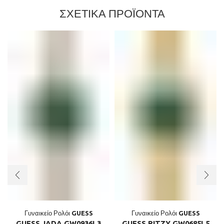
ΣΧΕΤΙΚΑ ΠΡΟΪΟΝΤΑ
Γυναικείο Ρολόι GUESS
Γυναικείο Ρολόι GUESS
GUESS JADA GW0936L3
GUESS RITZY GW0685L5