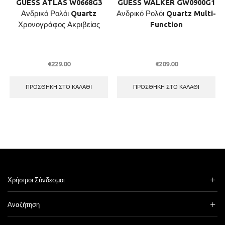
GUESS ATLAS W0668G3
GUESS WALKER GW0900G1
Ανδρικό Ρολόι Quartz
Ανδρικό Ρολόι Quartz Multi-
Χρονογράφος Ακριβείας
Function
€
229.00
€
209.00
ΠΡΟΣΘΉΚΗ ΣΤΟ ΚΑΛΆΘΙ
ΠΡΟΣΘΉΚΗ ΣΤΟ ΚΑΛΆΘΙ
Χρήσιμοι Σύνδεσμοι
Αναζήτηση