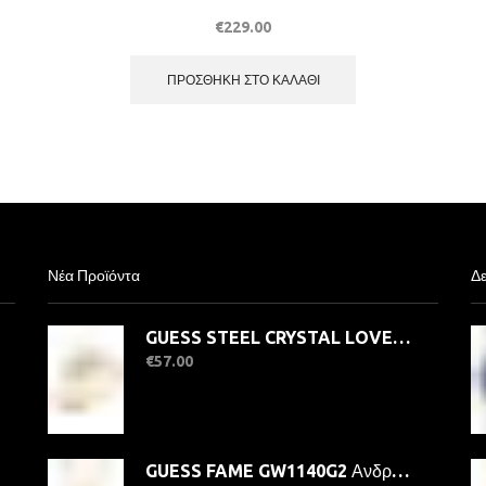
€
229.00
ΠΡΟΣΘΉΚΗ ΣΤΟ ΚΑΛΆΘΙ
Νέα Προϊόντα
Δε
GUESS STEEL CRYSTAL LOVE JUBR06363JWYG-No.56 Δαχτυλίδι Χρυσό Με Καρδιά
€
57.00
GUESS FAME GW1140G2 Ανδρικό Ρολόι Quatrz Ακριβείας