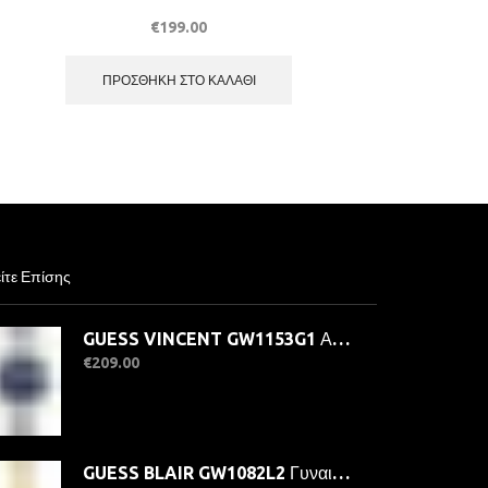
€
199.00
ΠΡΟΣΘΉΚΗ ΣΤΟ ΚΑΛΆΘΙ
ίτε Επίσης
GUESS VINCENT GW1153G1 Ανδρικό Ρολόι Quatrz Ακριβείας
€
209.00
GUESS BLAIR GW1082L2 Γυναικείο Ρολόι Quartz Ακριβείας