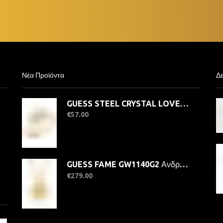
Νέα Προϊόντα
Δε
GUESS STEEL CRYSTAL LOVE JUBR06363JWYG-No.56 Δαχτυλίδι Χρυσό Με Καρδιά
€
57.00
GUESS FAME GW1140G2 Ανδρικό Ρολόι Quatrz Ακριβείας
€
279.00