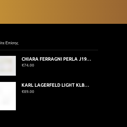
ίτε Επίσης
CHIARA FERRAGNI PERLA J19AWC26 Βραχιόλι Χρυσό Με Πέρλες
€
74.00
KARL LAGERFELD LIGHT KLBKE10 Γυναικείο Κολιέ Ασημένιο Με Πέτρες
€
89.00