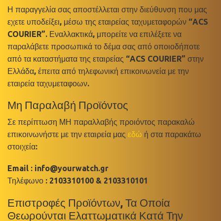
Η παραγγελία σας αποστέλλεται στην διεύθυνση που μας
εχετε υποδείξει, μέσω της εταιρείας ταχυμεταφορών “ACS
COURIER”. Εναλλακτικά, μπορείτε να επιλέξετε να
παραλάβετε προσωπικά το δέμα σας από οποιοδήποτε
από τα καταστήματα της εταιρείας “ACS COURIER” στην
Ελλάδα, έπειτα από τηλεφωνική επικοινωνεία με την
εταιρεία ταχυμεταφοων.
Μη Παραλαβή Προϊόντος
Σε περίπτωση ΜΗ παραλλαβής προιόντος παρακαλώ
επικοινωνήστε με την εταιρεία μας
εδώ
ή στα παρακάτω
στοιχεία:
Email : info@yourwatch.gr
Τηλέφωνο : 2103310100 & 2103310101
Επιστροφές Προϊόντων, Τα Οποία
Θεωρούνται Ελαττωματικά Κατά Την