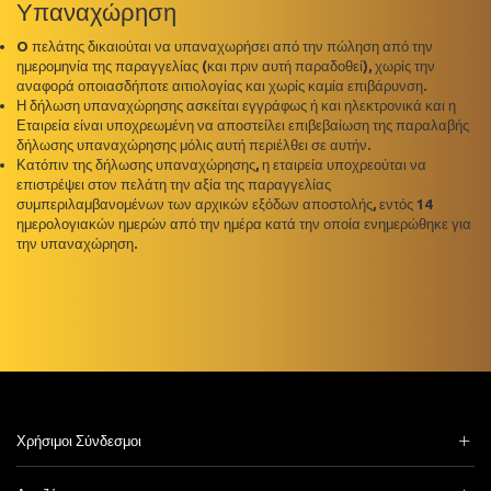
Υπαναχώρηση
O πελάτης δικαιούται να υπαναχωρήσει από την πώληση από την
ημερομηνία της παραγγελίας (και πριν αυτή παραδοθεί), χωρίς την
αναφορά οποιασδήποτε αιτιολογίας και χωρίς καμία επιβάρυνση.
Η δήλωση υπαναχώρησης ασκείται εγγράφως ή και ηλεκτρονικά και η
Εταιρεία είναι υποχρεωμένη να αποστείλει επιβεβαίωση της παραλαβής
δήλωσης υπαναχώρησης μόλις αυτή περιέλθει σε αυτήν.
Κατόπιν της δήλωσης υπαναχώρησης, η εταιρεία υποχρεούται να
επιστρέψει στον πελάτη την αξία της παραγγελίας
συμπεριλαμβανομένων των αρχικών εξόδων αποστολής, εντός 14
ημερολογιακών ημερών από την ημέρα κατά την οποία ενημερώθηκε για
την υπαναχώρηση.
Χρήσιμοι Σύνδεσμοι