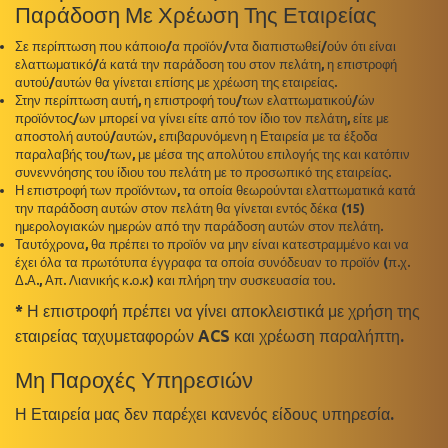
Παράδοση Με Χρέωση Της Εταιρείας
Σε περίπτωση που κάποιο/α προϊόν/ντα διαπιστωθεί/ούν ότι είναι
ελαττωματικό/ά κατά την παράδοση του στον πελάτη, η επιστροφή
αυτού/αυτών θα γίνεται επίσης με χρέωση της εταιρείας.
Στην περίπτωση αυτή, η επιστροφή του/των ελαττωματικού/ών
προϊόντος/ων μπορεί να γίνει είτε από τον ίδιο τον πελάτη, είτε με
αποστολή αυτού/αυτών, επιβαρυνόμενη η Εταιρεία με τα έξοδα
παραλαβής του/των, με μέσα της απολύτου επιλογής της και κατόπιν
συνεννόησης του ίδιου του πελάτη με το προσωπικό της εταιρείας.
Η επιστροφή των προϊόντων, τα οποία θεωρούνται ελαττωματικά κατά
την παράδοση αυτών στον πελάτη θα γίνεται εντός δέκα (15)
ημερολογιακών ημερών από την παράδοση αυτών στον πελάτη.
Ταυτόχρονα, θα πρέπει το προϊόν να μην είναι κατεστραμμένο και να
έχει όλα τα πρωτότυπα έγγραφα τα οποία συνόδευαν το προϊόν (π.χ.
Δ.Α., Απ. Λιανικής κ.ο.κ) και πλήρη την συσκευασία του.
* Η επιστροφή πρέπει να γίνει αποκλειστικά με χρήση της
εταιρείας ταχυμεταφορών ACS και χρέωση παραλήπτη.
Μη Παροχές Υπηρεσιών
Η Εταιρεία μας δεν παρέχει κανενός είδους υπηρεσία.