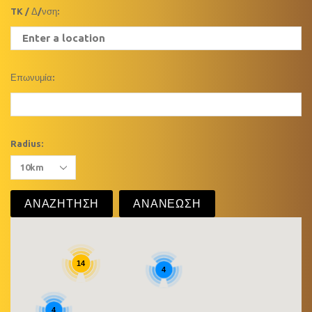
TK / Δ/νση:
Επωνυμία:
Radius:
14
4
4