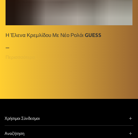
Η Έλενα Κρεμλίδου Με Νέο Ρολόι GUESS
...
Περισσσότερα
Χρήσιμοι Σύνδεσμοι
Αναζήτηση