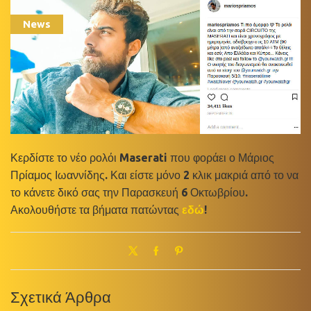
News
Κερδίστε το νέο ρολόι Maserati που φοράει ο Μάριος
Πρίαμος Ιωαννίδης. Και είστε μόνο 2 κλικ μακριά από το να
το κάνετε δικό σας την Παρασκευή 6 Οκτωβρίου.
Ακολουθήστε τα βήματα πατώντας
εδώ
!
Σχετικά Άρθρα